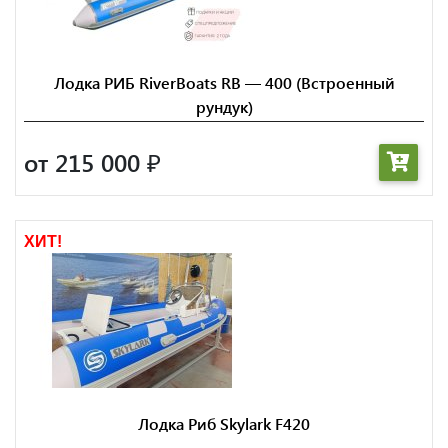
Лодка РИБ RiverBoats RB — 400 (Встроенный
рундук)
от 215 000
₽
ХИТ!
Лодка Риб Skylark F420