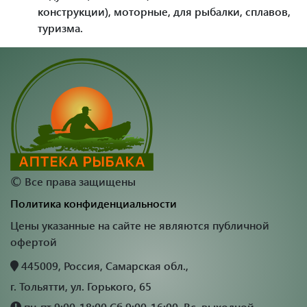
конструкции), моторные, для рыбалки, сплавов,
туризма.
©
Все права защищены
Политика конфиденциальности
Цены указанные на сайте не являются публичной
офертой
445009, Россия, Самарская обл.,
г. Тольятти, ул. Горького, 65
пн-пт 9:00-18:00,Сб 9:00-16:00, Вс. выходной