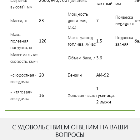
тактный
мм
высота), мм
Мощность
Подвеска
Масса, кг
83
двигателя,
7
те
передняя
(л.с.)
Макс.
Макс. расход
Подвеска
полезная
120
1,5
ба
топлива, л/час
задняя
нагрузка, кг
Максимальная
Объем бака, л
3,6
скорость, км/ч
-
«скоростная»
20
Бензин
АИ-92
звездочка
1
- «тяговая»
16
Ходовая часть
гусеница,
звездочка
2 лыжи
С УДОВОЛЬСТВИЕМ ОТВЕТИМ НА ВАШИ
ВОПРОСЫ