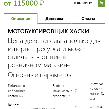
от 115000
₽
В КОРЗИНУ
Описание
Доставка
Оплата
МОТОБУКСИРОВЩИК ХАСКИ
Цена действительна только для
интернет-ресурса и может
отличаться от цен в
розничном магазине
Основные параметры
Гусеница
Габариты в
Выбег с
«Буран-
собранном
максимальной
7
мини» 41
состоянии
скорости, м
шаг
(длина/
4-
ширина,
ширина/
2000/940/700
Двигатель
38