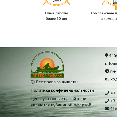
Опыт работы
Комплексные п
более 10 лет
и компле
4450
г. Тол
пн-п
выхо
©
Все права защищены
Политика конфиденциальности
+7 
Цены указанные на сайте не
+7 
являются публичной офертой
21v