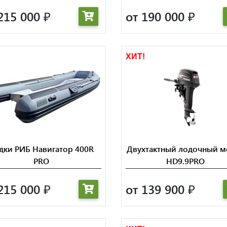
215 000
от 190 000
₽
₽
!
ХИТ!
дки РИБ Навигатор 400R
Двухтактный лодочный м
PRO
HD9.9PRO
215 000
от 139 900
₽
₽