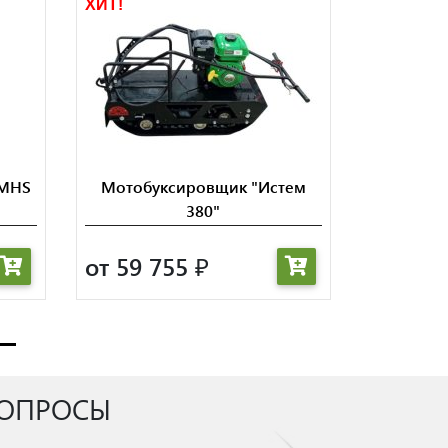
ХИТ!
AMHS
Мотобуксировщик "Истем
380"
от 59 755
₽
ВОПРОСЫ