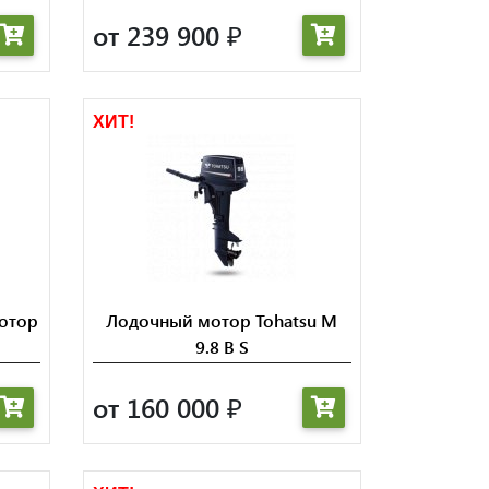
от 239 900
₽
ХИТ!
отор
Лодочный мотор Tohatsu M
9.8 B S
от 160 000
₽