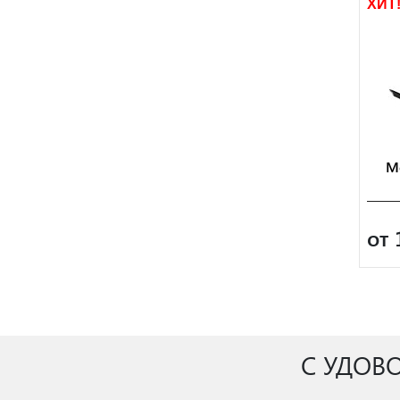
ХИТ
М
от 
С УДОВ