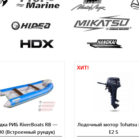
!
ХИТ!
дка РИБ RiverBoats RB —
Лодочный мотор Tohatsu
00 (Встроенный рундук)
E2 S