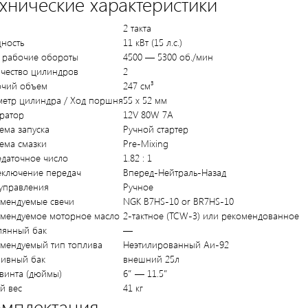
хнические характеристики
2 такта
ность
11 кВт (15 л.с.)
 рабочие обороты
4500 — 5300 об./мин
чество цилиндров
2
очий объем
247 см³
етр цилиндра / Ход поршня
55 x 52 мм
ратор
12V 80W 7A
ема запуска
Ручной стартер
ема смазки
Pre-Mixing
даточное число
1.82 : 1
еключение передач
Вперед-Нейтраль-Назад
управления
Ручное
мендуемые свечи
NGK B7HS-10 or BR7HS-10
мендуемое моторное масло
2-тактное (TCW-3) или рекомендованное
лянный бак
—
мендуемый тип топлива
Неэтилированный Аи-92
ливный бак
внешний 25л
винта (дюймы)
6″ — 11.5″
й вес
41 кг
мплектация