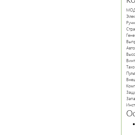
МОД
Элек
Ручн
Стра
Гене
Выпр
Авт
Высо
Винт
Тахо
Пуль
Вне
Комп
Защи
Запа
Инст
О