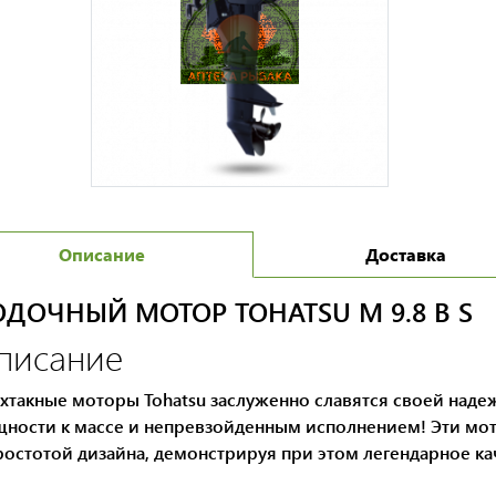
Описание
Доставка
ДОЧНЫЙ МОТОР TOHATSU M 9.8 B S
писание
хтакные моторы Tohatsu заслуженно славятся своей на
ности к массе и непревзойденным исполнением! Эти мо
ростотой дизайна, демонстрируя при этом легендарное кач