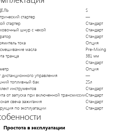
ЕЛЬ
S
трический стартер
—
ой стартер
Стандарт
ховочный шнур с чекой
Стандарт
ратор
Стандарт
ямитель тока
Опция
осмешивание масла
Pre-Mixing
та транца
381 мм
Стандарт
метр
Опция
т дистанционного управления
—
шний топливный бак
25л
лект инструментов
Стандарт
та от запуска при включенной трансмиссии
Стандарт
сная свеча зажигания
Стандарт
рукция по эксплуатации
Стандарт
собенности
Простота в эксплуатации