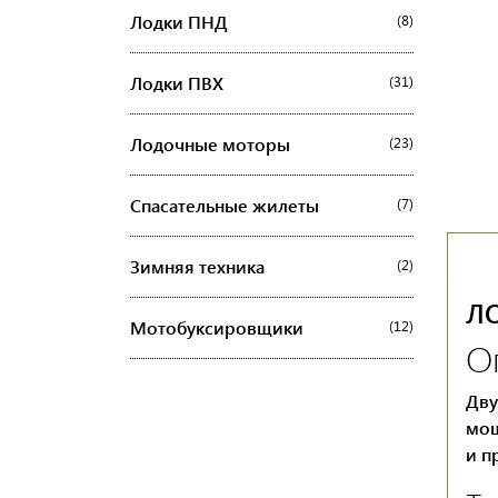
Лодки ПНД
(8)
Лодки ПВХ
(31)
Лодочные моторы
(23)
Спасательные жилеты
(7)
Зимняя техника
(2)
ЛО
Мотобуксировщики
(12)
О
Дву
мощ
и п