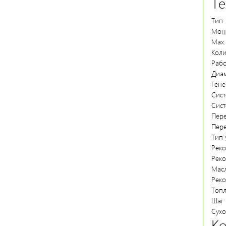
Те
Тип
Мощ
Мах.
Коли
Раб
Диам
Гене
Сист
Сист
Пере
Пер
Тип 
Реко
Реко
Мас
Реко
Топ
Шаг 
Сухо
Ко