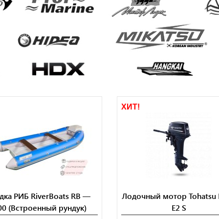
!
ХИТ!
дка РИБ RiverBoats RB —
Лодочный мотор Tohatsu
00 (Встроенный рундук)
E2 S