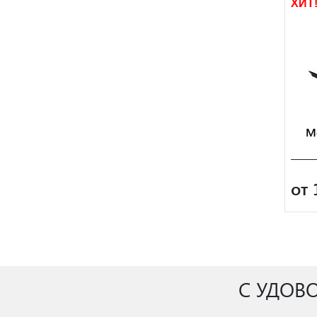
ХИТ
М
от 
С УДОВ