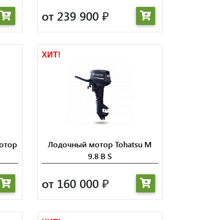
от 239 900
₽
ХИТ!
отор
Лодочный мотор Tohatsu M
9.8 B S
от 160 000
₽