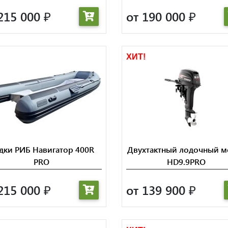
215 000
от 190 000
₽
₽
!
ХИТ!
дки РИБ Навигатор 400R
Двухтактный лодочный м
PRO
HD9.9PRO
215 000
от 139 900
₽
₽