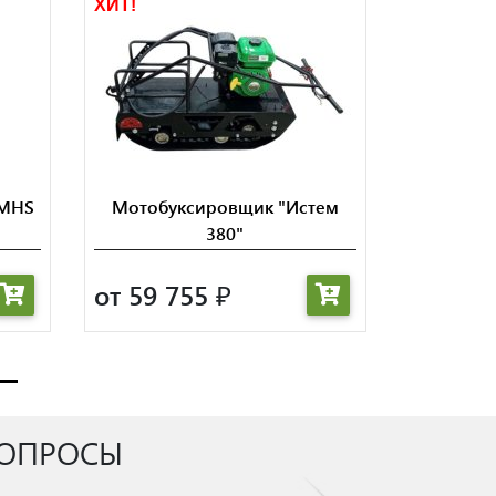
ХИТ!
AMHS
Мотобуксировщик "Истем
380"
от 59 755
₽
ВОПРОСЫ