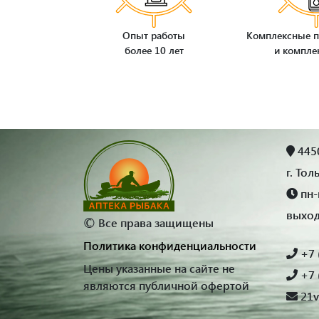
Опыт работы
Комплексные п
более 10 лет
и компле
4450
г. Тол
пн-п
выхо
©
Все права защищены
Политика конфиденциальности
+7 
Цены указанные на сайте не
+7 
являются публичной офертой
21v