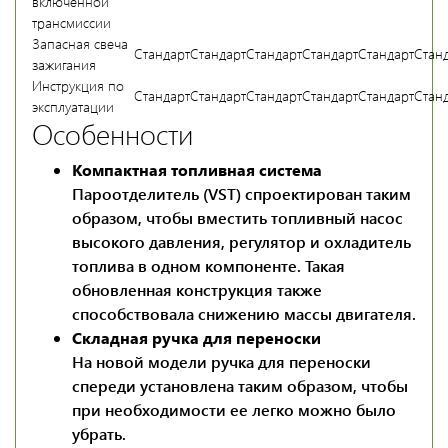
включенной
трансмиссии
Запасная свеча
Стандарт
Стандарт
Стандарт
Стандарт
Стандарт
Стан
зажигания
Инструкция по
Стандарт
Стандарт
Стандарт
Стандарт
Стандарт
Стан
эксплуатации
Особенности
Компактная топливная система
Пароотделитель (VST) спроектирован таким
образом, чтобы вместить топливный насос
высокого давления, регулятор и охладитель
топлива в одном компоненте. Такая
обновленная конструкция также
способствовала снижению массы двигателя.
Складная ручка для переноски
На новой модели ручка для переноски
спереди установлена таким образом, чтобы
при необходимости ее легко можно было
убрать.