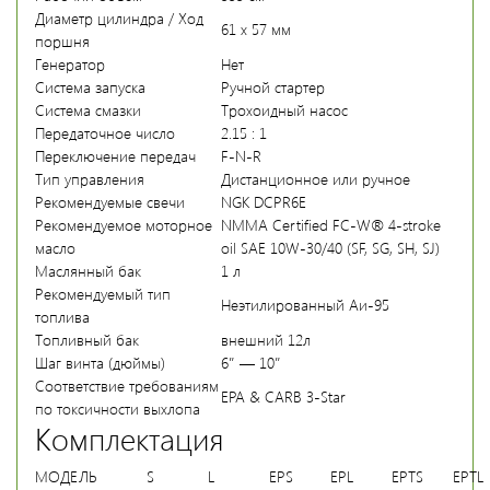
Диаметр цилиндра / Ход
61 x 57 мм
поршня
Генератор
Нет
Система запуска
Ручной стартер
Система смазки
Трохоидный насос
Передаточное число
2.15 : 1
Переключение передач
F-N-R
Тип управления
Дистанционное или ручное
Рекомендуемые свечи
NGK DCPR6E
Рекомендуемое моторное
NMMA Certified FC-W® 4-stroke
масло
oil SAE 10W-30/40 (SF, SG, SH, SJ)
Маслянный бак
1 л
Рекомендуемый тип
Неэтилированный Аи-95
топлива
Топливный бак
внешний 12л
Шаг винта (дюймы)
6″ — 10″
Соответствие требованиям
EPA & CARB 3-Star
по токсичности выхлопа
Комплектация
МОДЕЛЬ
S
L
EPS
EPL
EPTS
EPTL