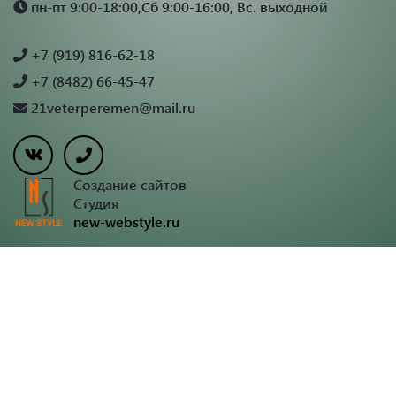
пн-пт 9:00-18:00,Сб 9:00-16:00, Вс. выходной
+7 (919) 816-62-18
+7 (8482) 66-45-47
21veterperemen@mail.ru
Создание сайтов
Студия
new-webstyle.ru