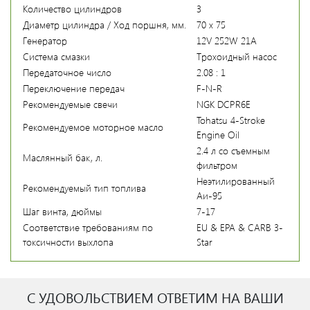
Количество цилиндров
3
Диаметр цилиндра / Ход поршня, мм.
70 x 75
Генератор
12V 252W 21A
Система смазки
Трохоидный насос
Передаточное число
2.08 : 1
Переключение передач
F-N-R
Рекомендуемые свечи
NGK DCPR6E
Tohatsu 4-Stroke
Рекомендуемое моторное масло
Engine Oil
2.4 л со съемным
Маслянный бак, л.
фильтром
Неэтилированный
Рекомендуемый тип топлива
Аи-95
Шаг винта, дюймы
7-17
Соответствие требованиям по
EU & EPA & CARB 3-
токсичности выхлопа
Star
С УДОВОЛЬСТВИЕМ ОТВЕТИМ НА ВАШИ