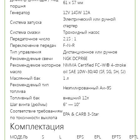
61 x 57 мм
поршня
Генератор
12V 145W 12A
Электрический или ручной
Система запуска
стартер
Система смазки
Трохоидный насос
Передаточное число
2.15 : 1
Переключение передач
F-N-R
Тип управления
Дистанционное или ручное
Рекомендуемые свечи
NGK DCPR6E
Рекомендуемое моторное
NMMA Certified FC-W® 4-stroke
масло
oil SAE 10W-30/40 (SF, SG, SH, SJ)
Маслянный бак
1 л
Рекомендуемый тип
Неэтилированный Аи-95
топлива
Топливный бак
внешний 12л
Шаг винта (дюймы)
6″ — 10″
Соответствие требованиям
EPA & CARB 3-Star
по токсичности выхлопа
Комплектация
МОДЕЛЬ
S
L
EPS
EPL
EPTS
EPTL