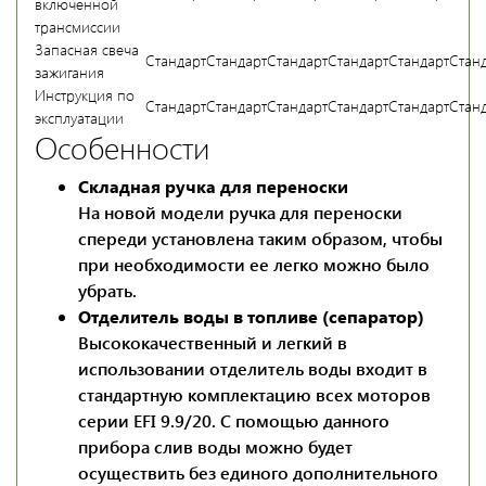
включенной
трансмиссии
Запасная свеча
Стандарт
Стандарт
Стандарт
Стандарт
Стандарт
Стан
зажигания
Инструкция по
Стандарт
Стандарт
Стандарт
Стандарт
Стандарт
Стан
эксплуатации
Особенности
Складная ручка для переноски
На новой модели ручка для переноски
спереди установлена таким образом, чтобы
при необходимости ее легко можно было
убрать.
Отделитель воды в топливе (сепаратор)
Высококачественный и легкий в
использовании отделитель воды входит в
стандартную комплектацию всех моторов
серии EFI 9.9/20. С помощью данного
прибора слив воды можно будет
осуществить без единого дополнительного