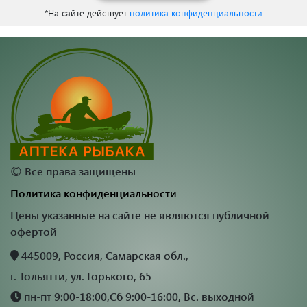
*На сайте действует
политика конфиденциальности
©
Все права защищены
Политика конфиденциальности
Цены указанные на сайте не являются публичной
офертой
445009, Россия, Самарская обл.,
г. Тольятти, ул. Горького, 65
пн-пт 9:00-18:00,Сб 9:00-16:00, Вс. выходной