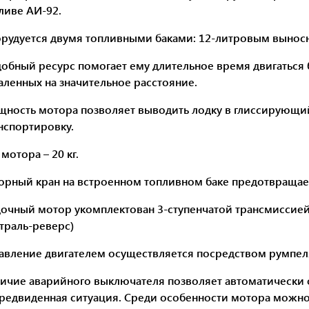
ливе АИ-92.
рудуется двумя топливными баками: 12-литровым вынос
обный ресурс помогает ему длительное время двигаться б
аленных на значительное расстояние.
ность мотора позволяет выводить лодку в глиссирующий
нспортировку.
 мотора – 20 кг.
орный кран на встроенном топливном баке предотвращает
очный мотор укомплектован 3-ступенчатой трансмиссией 
траль-реверс)
авление двигателем осуществляется посредством румпел
ичие аварийного выключателя позволяет автоматически о
редвиденная ситуация. Среди особенности мотора можно