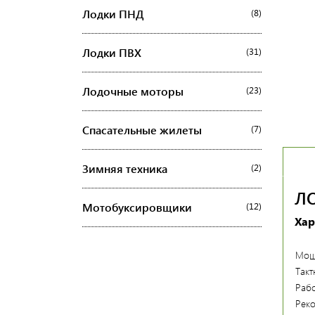
Лодки ПНД
(8)
Лодки ПВХ
(31)
Лодочные моторы
(23)
Спасательные жилеты
(7)
Зимняя техника
(2)
Л
Мотобуксировщики
(12)
Хар
Мощн
Такт
Раб
Реко