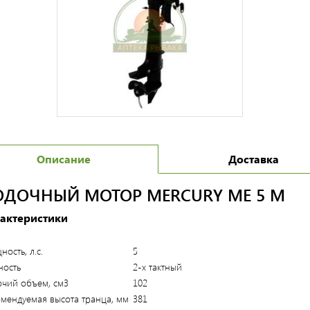
Описание
Доставка
ОДОЧНЫЙ МОТОР MERCURY ME 5 M
актеристики
ость, л.с.
5
ность
2-х тактный
очий объем, см3
102
мендуемая высота транца, мм
381