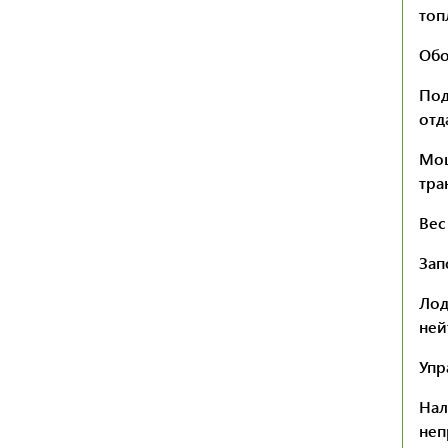
топ
Обо
Под
отд
Мощ
тра
Вес
Зап
Лод
ней
Упр
Нал
неп