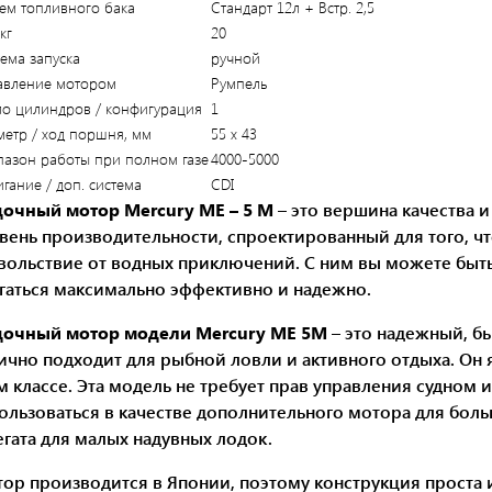
ем топливного бака
Стандарт 12л + Встр. 2,5
кг
20
ема запуска
ручной
авление мотором
Румпель
ло цилиндров / конфигурация
1
етр / ход поршня, мм
55 х 43
пазон работы при полном газе
4000-5000
гание / доп. система
CDI
очный мотор Mercury ME – 5 M
– это вершина качества 
вень производительности, спроектированный для того, ч
вольствие от водных приключений. С ним вы можете быть 
гаться максимально эффективно и надежно.
очный мотор модели Mercury ME 5M
– это надежный, бы
ично подходит для рыбной ловли и активного отдыха. О
м классе. Эта модель не требует прав управления судном
ользоваться в качестве дополнительного мотора для бо
егата для малых надувных лодок.
ор производится в Японии, поэтому конструкция проста и