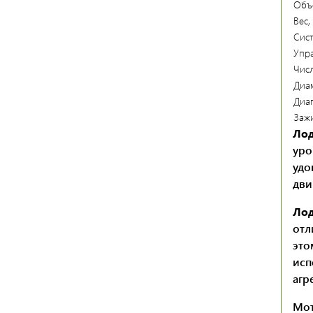
Объ
Вес, 
Сист
Упр
Чис
Диам
Диа
Зажи
Лод
уро
удо
дви
Лод
отл
это
исп
агр
Мот