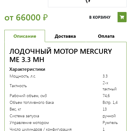
от 66000
₽
В КОРЗИНУ
Описание
Доставка
Оплата
ЛОДОЧНЫЙ МОТОР MERCURY
ME 3.3 MH
Характеристики
Мощность, л.с.
3.3
2-х
Тактность
тактный
Рабочий объем, см3
74,6
Объем топливного бака
Встр. 1,4
Вес, кг
13
Система запуска
ручной
Управление мотором
Румпель
Число цилиндров / конфигурация
1