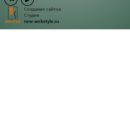
Создание сайтов
Студия
new-webstyle.ru