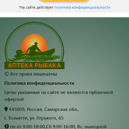
*На сайте действует
политика конфиденциальности
©
Все права защищены
Политика конфиденциальности
Цены указанные на сайте не являются публичной
офертой
445009, Россия, Самарская обл.,
г. Тольятти, ул. Горького, 65
пн-пт 9:00-18:00,Сб 9:00-16:00, Вс. выходной