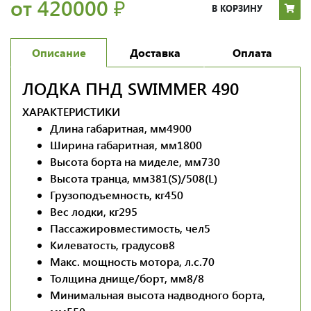
от 420000
₽
В КОРЗИНУ
Описание
Доставка
Оплата
ЛОДКА ПНД SWIMMER 490
ХАРАКТЕРИСТИКИ
Длина габаритная, мм
4900
Ширина габаритная, мм
1800
Высота борта на миделе, мм
730
Высота транца, мм
381(S)/508(L)
Грузоподъемность, кг
450
Вес лодки, кг
295
Пассажировместимость, чел
5
Килеватость, градусов
8
Макс. мощность мотора, л.с.
70
Толщина днище/борт, мм
8/8
Минимальная высота надводного борта,