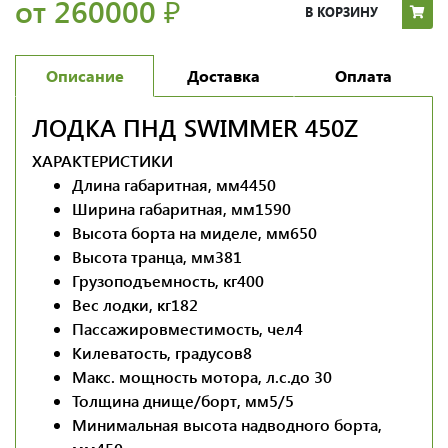
от 260000
₽
В КОРЗИНУ
Описание
Доставка
Оплата
ЛОДКА ПНД SWIMMER 450Z
ХАРАКТЕРИСТИКИ
Длина габаритная, мм
4450
Ширина габаритная, мм
1590
Высота борта на миделе, мм
650
Высота транца, мм
381
Грузоподъемность, кг
400
Вес лодки, кг
182
Пассажировместимость, чел
4
Килеватость, градусов
8
Макс. мощность мотора, л.с.
до 30
Толщина днище/борт, мм
5/5
Минимальная высота надводного борта,