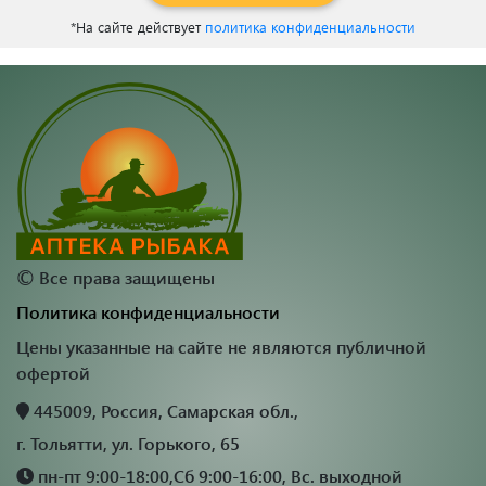
*На сайте действует
политика конфиденциальности
©
Все права защищены
Политика конфиденциальности
Цены указанные на сайте не являются публичной
офертой
445009, Россия, Самарская обл.,
г. Тольятти, ул. Горького, 65
пн-пт 9:00-18:00,Сб 9:00-16:00, Вс. выходной