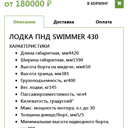
от 180000
₽
В КОРЗИНУ
Описание
Доставка
Оплата
ЛОДКА ПНД SWIMMER 430
ХАРАКТЕРИСТИКИ
Длина габаритная, мм
4420
Ширина габаритная, мм
1590
Высота борта на миделе, мм
650
Высота транца, мм
381
Грузоподъемность, кг
400
Вес лодки, кг
145
Пассажировместимость, чел
4
Килеватость, градусов
8°
Макс. мощность мотора, л.с.
до 30
Толщина днище/борт, мм
5/5
Минимальная высота надводного борта,