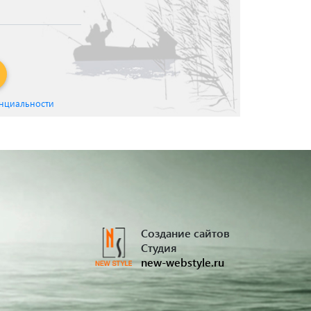
нциальности
Создание сайтов
Студия
new-webstyle.ru