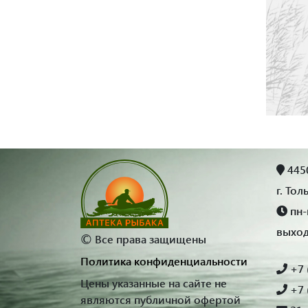
4450
г. Тол
пн-п
выхо
©
Все права защищены
Политика конфиденциальности
+7 
Цены указанные на сайте не
+7 
являются публичной офертой