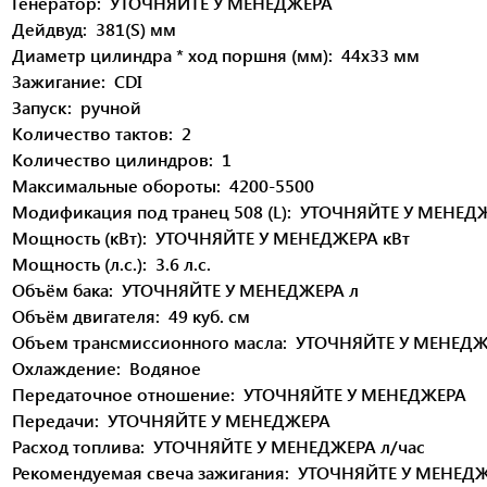
Генератор:
УТОЧНЯЙТЕ У МЕНЕДЖЕРА
Дейдвуд:
381(S)
мм
Диаметр цилиндра * ход поршня (мм):
44х33
мм
Зажигание:
CDI
Запуск:
ручной
Количество тактов:
2
Количество цилиндров:
1
Максимальные обороты:
4200-5500
Модификация под транец 508 (L):
УТОЧНЯЙТЕ У МЕНЕД
Мощность (кВт):
УТОЧНЯЙТЕ У МЕНЕДЖЕРА
кВт
Мощность (л.с.):
3.6
л.с.
Объём бака:
УТОЧНЯЙТЕ У МЕНЕДЖЕРА
л
Объём двигателя:
49
куб. см
Объем трансмиссионного масла:
УТОЧНЯЙТЕ У МЕНЕДЖ
Охлаждение:
Водяное
Передаточное отношение:
УТОЧНЯЙТЕ У МЕНЕДЖЕРА
Передачи:
УТОЧНЯЙТЕ У МЕНЕДЖЕРА
Расход топлива:
УТОЧНЯЙТЕ У МЕНЕДЖЕРА
л/час
Рекомендуемая свеча зажигания:
УТОЧНЯЙТЕ У МЕНЕД